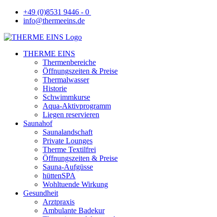
+49 (0)8531 9446 - 0
info@thermeeins.de
THERME EINS
Thermenbereiche
Öffnungszeiten & Preise
Thermalwasser
Historie
Schwimmkurse
Aqua-Aktivprogramm
Liegen reservieren
Saunahof
Saunalandschaft
Private Lounges
Therme Textilfrei
Öffnungszeiten & Preise
Sauna-Aufgüsse
hüttenSPA
Wohltuende Wirkung
Gesundheit
Arztpraxis
Ambulante Badekur