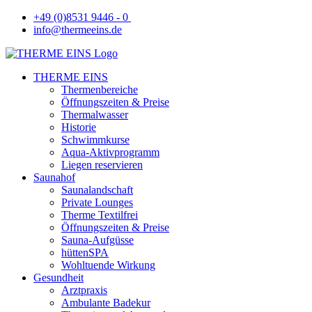
+49 (0)8531 9446 - 0
info@thermeeins.de
THERME EINS
Thermenbereiche
Öffnungszeiten & Preise
Thermalwasser
Historie
Schwimmkurse
Aqua-Aktivprogramm
Liegen reservieren
Saunahof
Saunalandschaft
Private Lounges
Therme Textilfrei
Öffnungszeiten & Preise
Sauna-Aufgüsse
hüttenSPA
Wohltuende Wirkung
Gesundheit
Arztpraxis
Ambulante Badekur